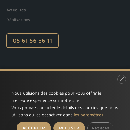
Actualités
Réalisations
05 61 56 56 11
Rénovation énergétique et Transformation architecturale
par
ApcoAdminWP25
|
27 Mai 2024
|
Chantiers
,
Combles aménagés
,
Nous sommes fiers de vous présenter notre dernier projet de rénovatio
Fer
complète de la toiture, mais également une intégration harmonieuse d
Nous utilisons des cookies pour vous offrir la
APCO ©2025 | Tous droits réservés.
meilleure expérience sur notre site.
Vous pouvez consulter le détails des cookies que nous
Consultez nos
mentions légales
pour plus d’informations. Ce site a été
utilisons ou les désactiver dans
les paramètres
.
conçu et développé par l’agence MULTIMED SOLUTIONS située à
Toulouse – Balma.
ACCEPTER
REFUSER
Réglages