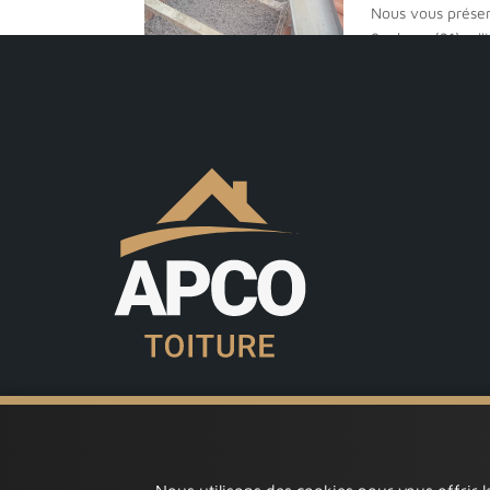
Nous vous présen
Saubens (31), all
été comme hiver: 
Isolation des...
Isolation
votre es
par
ApcoAdmin
L’isolation des c
différence dans l
qu’une entreprise