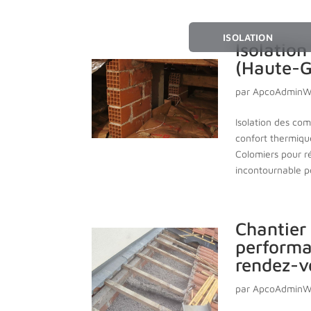
ISOLATION
Isolatio
(Haute-G
par
ApcoAdmin
Isolation des com
confort thermiq
Colomiers pour r
incontournable po
Chantier 
performa
rendez-v
par
ApcoAdmin