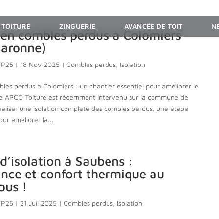
TOITURE
ZINGUERIE
AVANCÉE DE TOIT
N
n en combles perdus à Colomiers
aronne)
WP25
|
18 Nov 2025
|
Combles perdus
,
Isolation
bles perdus à Colomiers : un chantier essentiel pour améliorer le
ue APCO Toiture est récemment intervenu sur la commune de
éaliser une isolation complète des combles perdus, une étape
ur améliorer la...
d’isolation à Saubens :
nce et confort thermique au
ous !
WP25
|
21 Juil 2025
|
Combles perdus
,
Isolation