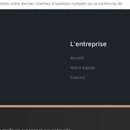
tons notre dernier chantier d’isolation complet sur la commune de
iant expertise et performance énergétique pour un confort optimal,
car oui l’été arrive bientôt ! Nos interventions sur ce projet :
L’entreprise
 des combles : L’art de transformer
pace
Accueil
WP25
|
25 Avr 2024
|
Chantiers
,
Combles perdus
Notre équipe
Contact
ombles, souvent négligée, mais pourtant cruciale, peut faire toute la
e confort thermique et énergétique de votre maison. Rien de tel
 spécialisée pour accomplir cette tâche avec expertise et...