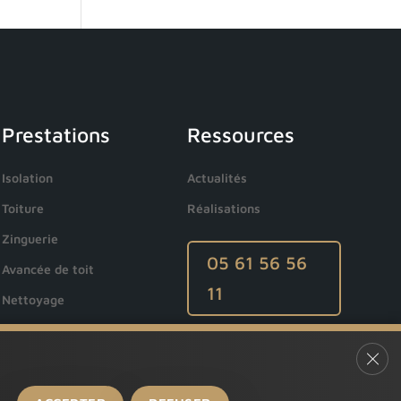
Prestations
Ressources
Isolation
Actualités
Toiture
Réalisations
Zinguerie
05 61 56 56
Avancée de toit
11
Nettoyage
Ferm