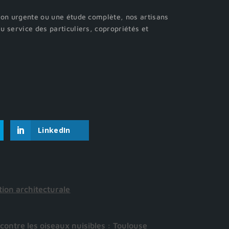
ion urgente ou une étude complète, nos artisans
 service des particuliers, copropriétés et
LinkedIn
ion architecturale
ontre les oiseaux nuisibles : Toulouse