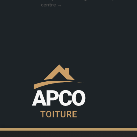
centre
→