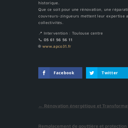
historique.
Que ce soit pour une rénovation, une réparat
couvreurs-zingueurs mettent leur expertise au
collectivités.
📍 Intervention : Toulouse centre
📞
05 61 56 56 11
🌐
www.apco31.fr
Facebook
Twitter
←
Rénovation énergétique et Transformat
Remplacement de gouttière et protection c