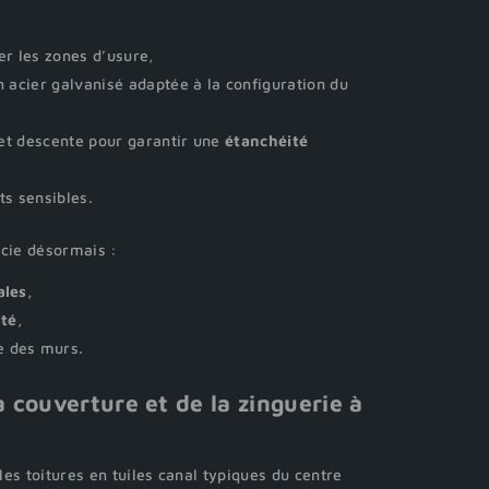
er les zones d’usure,
 acier galvanisé adaptée à la configuration du
 et descente pour garantir une
étanchéité
ts sensibles.
icie désormais :
ales
,
ité
,
e des murs.
a couverture et de la zinguerie à
es toitures en tuiles canal typiques du centre