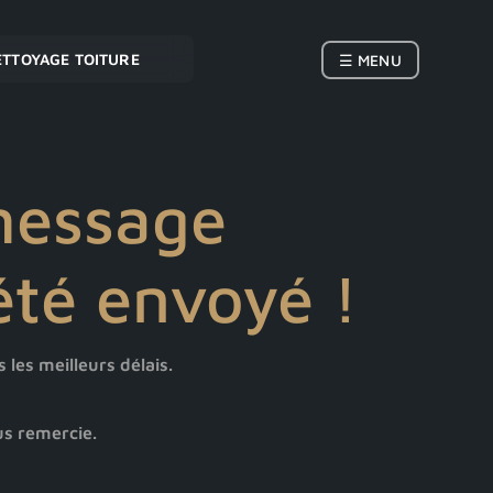
ETTOYAGE TOITURE
☰ MENU
message
été envoyé !
les meilleurs délais.
s remercie.