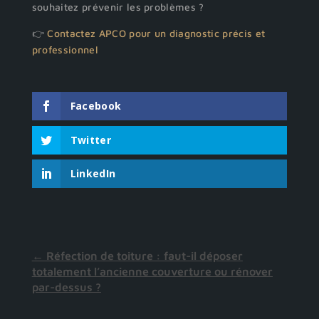
souhaitez prévenir les problèmes ?
👉
Contactez APCO pour un diagnostic précis et
professionnel
Facebook
Twitter
LinkedIn
←
Réfection de toiture : faut-il déposer
totalement l’ancienne couverture ou rénover
par-dessus ?