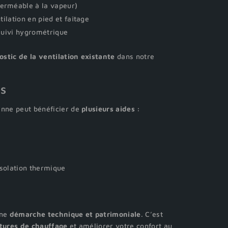
erméable à la vapeur)
tilation en pied et faîtage
 suivi hygrométrique
ostic de la ventilation existante
dans notre
es
enne peut bénéficier de
plusieurs aides :
isolation thermique
une
démarche technique et patrimoniale
. C’est
ctures de chauffage
et améliorer votre confort au