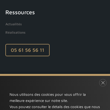
Ressources
Actualités
Réalisations
05 61 56 56 11
Fer
Nous utilisons des cookies pour vous offrir la
APCO ©2025 | Tous droits réservés.
meilleure expérience sur notre site.
Vous pouvez consulter le détails des cookies que nous
Consultez nos
mentions légales
pour plus d’informations. Ce site a été