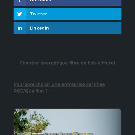
Twitter
LinkedIn
←
Chantier énergétique fibre de bois à Muret
Pourquoi choisir une entreprise certifiée
RGE/Qualibat ?
→